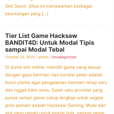
Slot Gacor. Situs ini menawarkan berbagai
keuntungan yang […]
Tier List Game Hacksaw
BANDIT4D: Untuk Modal Tipis
sampai Modal Tebal
October 23, 2025 | admin |
Uncategorized
Di dunia slot online, memilih game yang sesuai
dengan gaya bermain dan kondisi saldo adalah
kunci utama agar pengalaman bermain tetap seru
dan nggak bikin stres. Salah satu provider yang
punya variasi game cukup lengkap untuk segala
jenis pemain adalah Hacksaw Gaming. Mulai dari
slot yang ramah untuk modal tipis, sampai game