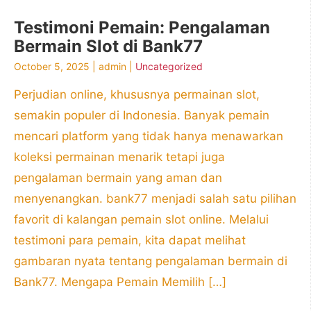
Testimoni Pemain: Pengalaman
Bermain Slot di Bank77
October 5, 2025 | admin |
Uncategorized
Perjudian online, khususnya permainan slot,
semakin populer di Indonesia. Banyak pemain
mencari platform yang tidak hanya menawarkan
koleksi permainan menarik tetapi juga
pengalaman bermain yang aman dan
menyenangkan. bank77 menjadi salah satu pilihan
favorit di kalangan pemain slot online. Melalui
testimoni para pemain, kita dapat melihat
gambaran nyata tentang pengalaman bermain di
Bank77. Mengapa Pemain Memilih […]