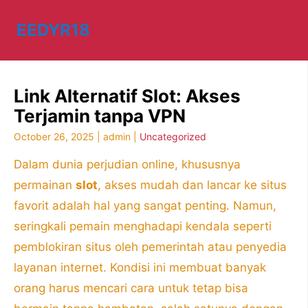
Skip
to
EEDYR18
content
Link Alternatif Slot: Akses
Terjamin tanpa VPN
October 26, 2025 | admin |
Uncategorized
Dalam dunia perjudian online, khususnya
permainan
slot
, akses mudah dan lancar ke situs
favorit adalah hal yang sangat penting. Namun,
seringkali pemain menghadapi kendala seperti
pemblokiran situs oleh pemerintah atau penyedia
layanan internet. Kondisi ini membuat banyak
orang harus mencari cara untuk tetap bisa