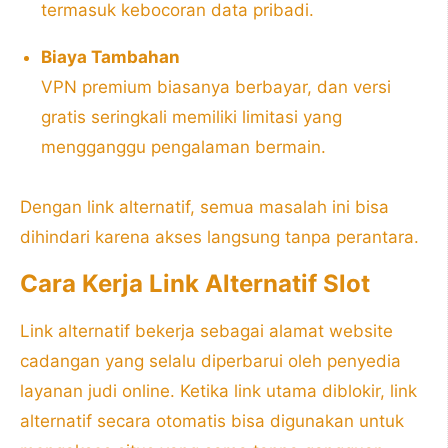
termasuk kebocoran data pribadi.
Biaya Tambahan
VPN premium biasanya berbayar, dan versi
gratis seringkali memiliki limitasi yang
mengganggu pengalaman bermain.
Dengan link alternatif, semua masalah ini bisa
dihindari karena akses langsung tanpa perantara.
Cara Kerja Link Alternatif Slot
Link alternatif bekerja sebagai alamat website
cadangan yang selalu diperbarui oleh penyedia
layanan judi online. Ketika link utama diblokir, link
alternatif secara otomatis bisa digunakan untuk