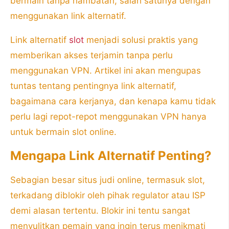
bermain tanpa hambatan, salah satunya dengan
menggunakan link alternatif.
Link alternatif
slot
menjadi solusi praktis yang
memberikan akses terjamin tanpa perlu
menggunakan VPN. Artikel ini akan mengupas
tuntas tentang pentingnya link alternatif,
bagaimana cara kerjanya, dan kenapa kamu tidak
perlu lagi repot-repot menggunakan VPN hanya
untuk bermain slot online.
Mengapa Link Alternatif Penting?
Sebagian besar situs judi online, termasuk slot,
terkadang diblokir oleh pihak regulator atau ISP
demi alasan tertentu. Blokir ini tentu sangat
menyulitkan pemain yang ingin terus menikmati