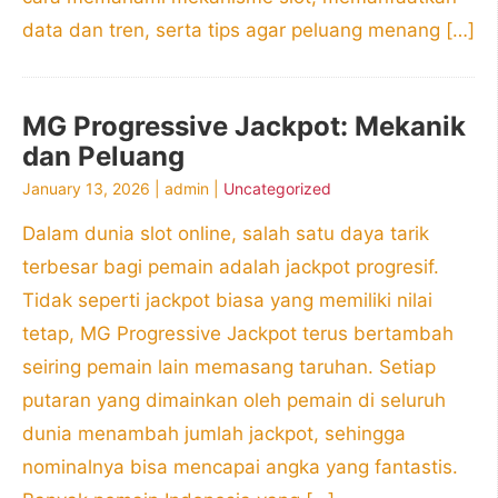
data dan tren, serta tips agar peluang menang […]
MG Progressive Jackpot: Mekanik
dan Peluang
January 13, 2026 | admin |
Uncategorized
Dalam dunia slot online, salah satu daya tarik
terbesar bagi pemain adalah jackpot progresif.
Tidak seperti jackpot biasa yang memiliki nilai
tetap, MG Progressive Jackpot terus bertambah
seiring pemain lain memasang taruhan. Setiap
putaran yang dimainkan oleh pemain di seluruh
dunia menambah jumlah jackpot, sehingga
nominalnya bisa mencapai angka yang fantastis.