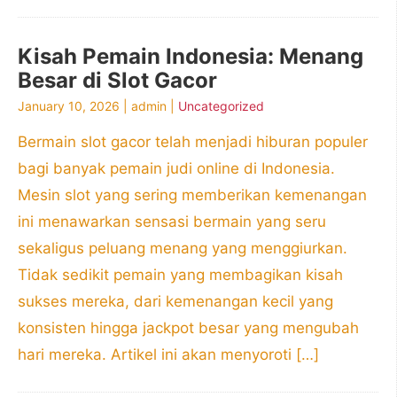
Kisah Pemain Indonesia: Menang
Besar di Slot Gacor
January 10, 2026 | admin |
Uncategorized
Bermain slot gacor telah menjadi hiburan populer
bagi banyak pemain judi online di Indonesia.
Mesin slot yang sering memberikan kemenangan
ini menawarkan sensasi bermain yang seru
sekaligus peluang menang yang menggiurkan.
Tidak sedikit pemain yang membagikan kisah
sukses mereka, dari kemenangan kecil yang
konsisten hingga jackpot besar yang mengubah
hari mereka. Artikel ini akan menyoroti […]