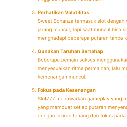
Perhatikan Volatilitas
Sweet Bonanza termasuk slot dengan vo
jarang muncul, tapi saat muncul bisa s
menghadapi beberapa putaran tanpa 
Gunakan Taruhan Bertahap
Beberapa pemain sukses menggunakan st
menyesuaikan ritme permainan, lalu me
kemenangan muncul.
Fokus pada Kesenangan
Slot777 menawarkan gameplay yang meng
yang membuat setiap putaran menyenang
dengan pikiran tenang dan fokus pada 