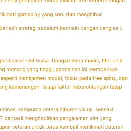
lama sesi permainan untuk melihat tren keberuntungan.
 nikmati gameplay yang seru dan menghibur.
 berlatih strategi sebelum bermain dengan uang asli.
ermainan slot biasa. Dengan tema manis, fitur unik
uang menang yang tinggi, permainan ini memberikan
 seperti manajemen modal, fokus pada free spins, dan
ang kemenangan, tetapi faktor keberuntungan tetap
binasi sempurna antara hiburan visual, sensasi
77 berhasil menghadirkan pengalaman slot yang
un veteran untuk terus kembali menikmati putaran