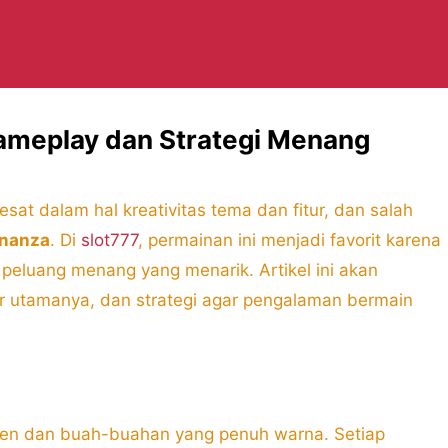
ameplay dan Strategi Menang
sat dalam hal kreativitas tema dan fitur, dan salah
onanza
. Di
slot777
, permainan ini menjadi favorit karena
 peluang menang yang menarik. Artikel ini akan
 utamanya, dan strategi agar pengalaman bermain
en dan buah-buahan yang penuh warna. Setiap