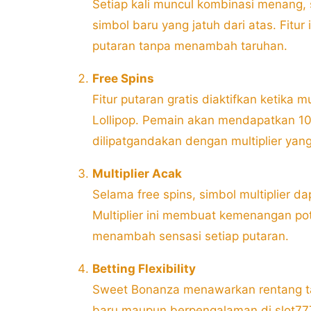
Setiap kali muncul kombinasi menang, 
simbol baru yang jatuh dari atas. Fit
putaran tanpa menambah taruhan.
Free Spins
Fitur putaran gratis diaktifkan ketika 
Lollipop. Pemain akan mendapatkan 10
dilipatgandakan dengan multiplier yang
Multiplier Acak
Selama free spins, simbol multiplier da
Multiplier ini membuat kemenangan pote
menambah sensasi setiap putaran.
Betting Flexibility
Sweet Bonanza menawarkan rentang tar
baru maupun berpengalaman di slot777