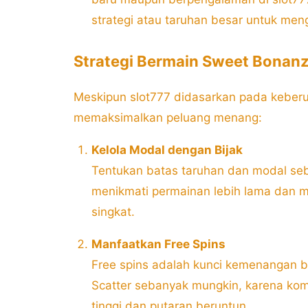
strategi atau taruhan besar untuk meng
Strategi Bermain Sweet Bonanz
Meskipun slot777 didasarkan pada keber
memaksimalkan peluang menang:
Kelola Modal dengan Bijak
Tentukan batas taruhan dan modal seb
menikmati permainan lebih lama dan me
singkat.
Manfaatkan Free Spins
Free spins adalah kunci kemenangan 
Scatter sebanyak mungkin, karena kom
tinggi dan putaran beruntun.