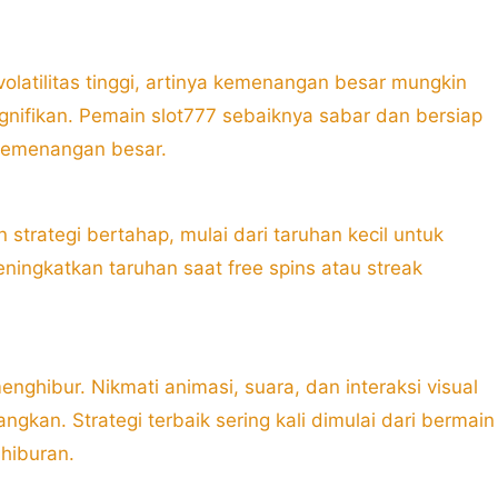
latilitas tinggi, artinya kemenangan besar mungkin
ignifikan. Pemain slot777 sebaiknya sabar dan bersiap
kemenangan besar.
rategi bertahap, mulai dari taruhan kecil untuk
ningkatkan taruhan saat free spins atau streak
hibur. Nikmati animasi, suara, dan interaksi visual
kan. Strategi terbaik sering kali dimulai dari bermain
hiburan.