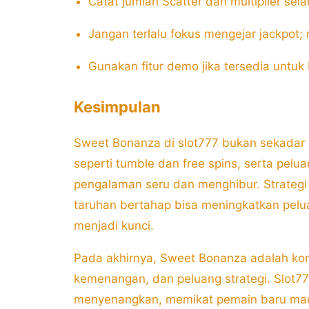
Catat jumlah Scatter dan multiplier se
Jangan terlalu fokus mengejar jackpot;
Gunakan fitur demo jika tersedia untuk
Kesimpulan
Sweet Bonanza di slot777 bukan sekadar p
seperti tumble dan free spins, serta pel
pengalaman seru dan menghibur. Strategi
taruhan bertahap bisa meningkatkan pelu
menjadi kunci.
Pada akhirnya, Sweet Bonanza adalah kom
kemenangan, dan peluang strategi. Slot7
menyenangkan, memikat pemain baru maup