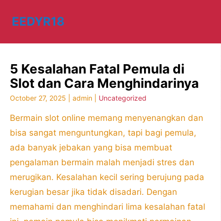
Skip
to
EEDYR18
content
5 Kesalahan Fatal Pemula di
Slot dan Cara Menghindarinya
October 27, 2025 | admin |
Uncategorized
Bermain slot online memang menyenangkan dan
bisa sangat menguntungkan, tapi bagi pemula,
ada banyak jebakan yang bisa membuat
pengalaman bermain malah menjadi stres dan
merugikan. Kesalahan kecil sering berujung pada
kerugian besar jika tidak disadari. Dengan
memahami dan menghindari lima kesalahan fatal