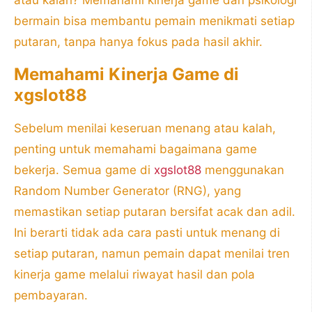
atau kalah? Memahami kinerja game dan psikologi
bermain bisa membantu pemain menikmati setiap
putaran, tanpa hanya fokus pada hasil akhir.
Memahami Kinerja Game di
xgslot88
Sebelum menilai keseruan menang atau kalah,
penting untuk memahami bagaimana game
bekerja. Semua game di
xgslot88
menggunakan
Random Number Generator (RNG), yang
memastikan setiap putaran bersifat acak dan adil.
Ini berarti tidak ada cara pasti untuk menang di
setiap putaran, namun pemain dapat menilai tren
kinerja game melalui riwayat hasil dan pola
pembayaran.