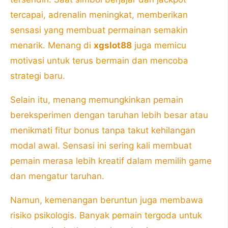
tercapai, adrenalin meningkat, memberikan
sensasi yang membuat permainan semakin
menarik. Menang di
xgslot88
juga memicu
motivasi untuk terus bermain dan mencoba
strategi baru.
Selain itu, menang memungkinkan pemain
bereksperimen dengan taruhan lebih besar atau
menikmati fitur bonus tanpa takut kehilangan
modal awal. Sensasi ini sering kali membuat
pemain merasa lebih kreatif dalam memilih game
dan mengatur taruhan.
Namun, kemenangan beruntun juga membawa
risiko psikologis. Banyak pemain tergoda untuk