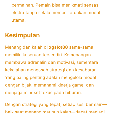
permainan. Pemain bisa menikmati sensasi
ekstra tanpa selalu mempertaruhkan modal
utama.
Kesimpulan
Menang dan kalah di
xgslot88
sama-sama
memiliki keseruan tersendiri. Kemenangan
membawa adrenalin dan motivasi, sementara
kekalahan mengasah strategi dan kesabaran.
Yang paling penting adalah mengelola modal
dengan bijak, memahami kinerja game, dan
menjaga mindset fokus pada hiburan.
Dengan strategi yang tepat, setiap sesi bermain—
baik saat menang maupun kalah—dapat menjadi