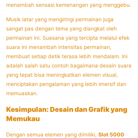
menambah sensasi kemenangan yang menggebu.
Musik latar yang mengiringi permainan juga
sangat pas dengan tema yang diangkat oleh
permainan ini. Suasana yang tercipta melalui efek
suara ini menambah intensitas permainan,
membuat setiap detik terasa lebih mendalam. Ini
adalah salah satu contoh bagaimana desain suara
yang tepat bisa meningkatkan elemen visual,
menciptakan pengalaman yang lebih imersif dan
memuaskan.
Kesimpulan: Desain dan Grafik yang
Memukau
Dengan semua elemen yang dimiliki,
Slot 5000