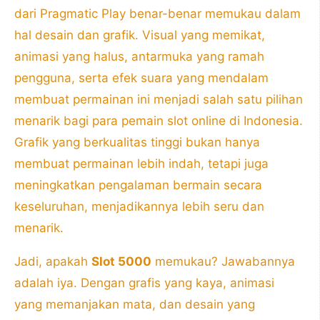
dari Pragmatic Play benar-benar memukau dalam
hal desain dan grafik. Visual yang memikat,
animasi yang halus, antarmuka yang ramah
pengguna, serta efek suara yang mendalam
membuat permainan ini menjadi salah satu pilihan
menarik bagi para pemain slot online di Indonesia.
Grafik yang berkualitas tinggi bukan hanya
membuat permainan lebih indah, tetapi juga
meningkatkan pengalaman bermain secara
keseluruhan, menjadikannya lebih seru dan
menarik.
Jadi, apakah
Slot 5000
memukau? Jawabannya
adalah iya. Dengan grafis yang kaya, animasi
yang memanjakan mata, dan desain yang