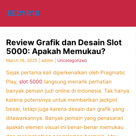
Skip
to
EEDYR18
content
Review Grafik dan Desain Slot
5000: Apakah Memukau?
March 16, 2025 | admin |
Uncategorized
Sejak pertama kali diperkenalkan oleh Pragmatic
Play,
slot 5000
langsung menarik perhatian
banyak pemain judi online di Indonesia. Tak hanya
karena potensinya untuk memberikan jackpot
besar, tetapi juga karena desain dan grafik yang
ditawarkannya. Banyak pemain yang penasaran
apakah elemen visual ini benar-benar memukau