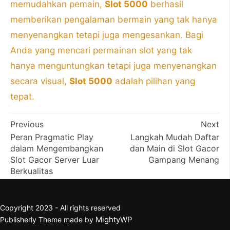
memudahkan pemain,
Slot 5000
berhasil
memberikan pengalaman bermain yang tak hanya
menyenangkan tetapi juga mengesankan. Bagi
Anda yang mencari permainan slot yang tak
hanya menguntungkan tetapi juga menyenangkan
secara visual,
Slot 5000
adalah pilihan yang
tepat.
Post
Previous
Next
Peran Pragmatic Play
Langkah Mudah Daftar
navigation
dalam Mengembangkan
dan Main di Slot Gacor
Slot Gacor Server Luar
Gampang Menang
Berkualitas
Copyright 2023 - All rights reserved
MightyWP
Publisherly Theme made by