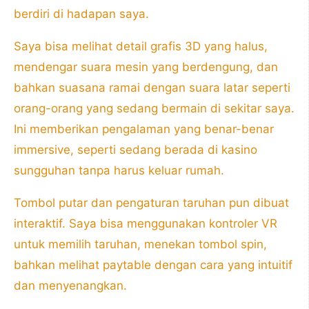
berdiri di hadapan saya.
Saya bisa melihat detail grafis 3D yang halus,
mendengar suara mesin yang berdengung, dan
bahkan suasana ramai dengan suara latar seperti
orang-orang yang sedang bermain di sekitar saya.
Ini memberikan pengalaman yang benar-benar
immersive, seperti sedang berada di kasino
sungguhan tanpa harus keluar rumah.
Tombol putar dan pengaturan taruhan pun dibuat
interaktif. Saya bisa menggunakan kontroler VR
untuk memilih taruhan, menekan tombol spin,
bahkan melihat paytable dengan cara yang intuitif
dan menyenangkan.