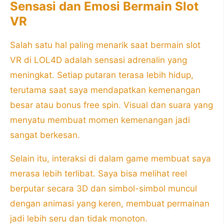
Sensasi dan Emosi Bermain Slot
VR
Salah satu hal paling menarik saat bermain slot
VR di LOL4D adalah sensasi adrenalin yang
meningkat. Setiap putaran terasa lebih hidup,
terutama saat saya mendapatkan kemenangan
besar atau bonus free spin. Visual dan suara yang
menyatu membuat momen kemenangan jadi
sangat berkesan.
Selain itu, interaksi di dalam game membuat saya
merasa lebih terlibat. Saya bisa melihat reel
berputar secara 3D dan simbol-simbol muncul
dengan animasi yang keren, membuat permainan
jadi lebih seru dan tidak monoton.