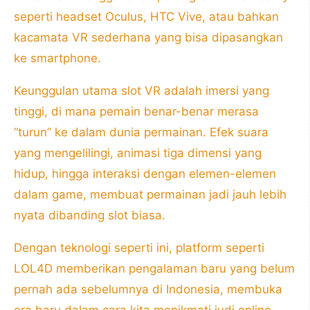
seperti headset Oculus, HTC Vive, atau bahkan
kacamata VR sederhana yang bisa dipasangkan
ke smartphone.
Keunggulan utama slot VR adalah imersi yang
tinggi, di mana pemain benar-benar merasa
“turun” ke dalam dunia permainan. Efek suara
yang mengelilingi, animasi tiga dimensi yang
hidup, hingga interaksi dengan elemen-elemen
dalam game, membuat permainan jadi jauh lebih
nyata dibanding slot biasa.
Dengan teknologi seperti ini, platform seperti
LOL4D memberikan pengalaman baru yang belum
pernah ada sebelumnya di Indonesia, membuka