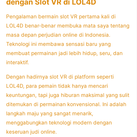
dengan Slot VR di LOL4D
Pengalaman bermain slot VR pertama kali di
LOL4D benar-benar membuka mata saya tentang
masa depan perjudian online di Indonesia.
Teknologi ini membawa sensasi baru yang
membuat permainan jadi lebih hidup, seru, dan
interaktif.
Dengan hadirnya slot VR di platform seperti
LOL4D, para pemain tidak hanya mencari
keuntungan, tapi juga hiburan maksimal yang sulit
ditemukan di permainan konvensional. Ini adalah
langkah maju yang sangat menarik,
menggabungkan teknologi modern dengan
keseruan judi online.