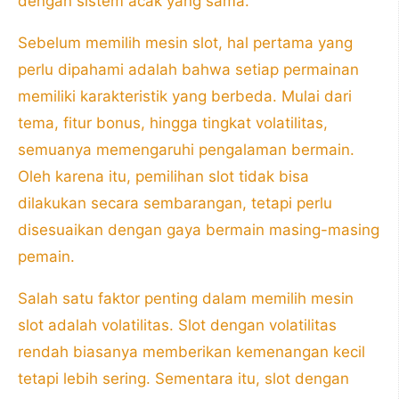
dengan sistem acak yang sama.
Sebelum memilih mesin slot, hal pertama yang
perlu dipahami adalah bahwa setiap permainan
memiliki karakteristik yang berbeda. Mulai dari
tema, fitur bonus, hingga tingkat volatilitas,
semuanya memengaruhi pengalaman bermain.
Oleh karena itu, pemilihan slot tidak bisa
dilakukan secara sembarangan, tetapi perlu
disesuaikan dengan gaya bermain masing-masing
pemain.
Salah satu faktor penting dalam memilih mesin
slot adalah volatilitas. Slot dengan volatilitas
rendah biasanya memberikan kemenangan kecil
tetapi lebih sering. Sementara itu, slot dengan