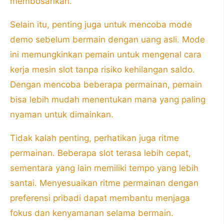
membosankan.
Selain itu, penting juga untuk mencoba mode
demo sebelum bermain dengan uang asli. Mode
ini memungkinkan pemain untuk mengenal cara
kerja mesin slot tanpa risiko kehilangan saldo.
Dengan mencoba beberapa permainan, pemain
bisa lebih mudah menentukan mana yang paling
nyaman untuk dimainkan.
Tidak kalah penting, perhatikan juga ritme
permainan. Beberapa slot terasa lebih cepat,
sementara yang lain memiliki tempo yang lebih
santai. Menyesuaikan ritme permainan dengan
preferensi pribadi dapat membantu menjaga
fokus dan kenyamanan selama bermain.