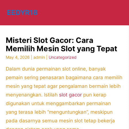
Skip
to
EEDYR18
content
Misteri Slot Gacor: Cara
Memilih Mesin Slot yang Tepat
May 4, 2026 | admin |
Uncategorized
Dalam dunia permainan slot online, banyak
pemain sering penasaran bagaimana cara memilih
mesin yang tepat agar pengalaman bermain lebih
menyenangkan. Istilah
slot gacor
pun kerap
digunakan untuk menggambarkan permainan
yang terasa lebih “menguntungkan”, meskipun
pada dasarnya semua mesin slot tetap bekerja