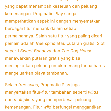
yang dapat menambah keseruan dan peluang
kemenangan. Pragmatic Play sangat
memperhatikan aspek ini dengan menyematkan
berbagai fitur menarik dalam setiap
permainannya. Salah satu fitur yang paling dicari
pemain adalah
free spins
atau putaran gratis. Slot
seperti
Sweet Bonanza
dan
The Dog House
menawarkan putaran gratis yang bisa
meningkatkan peluang untuk menang tanpa harus
mengeluarkan biaya tambahan.
Selain
free spins
, Pragmatic Play juga
menyertakan fitur-fitur tambahan seperti
wilds
dan
multipliers
yang memperbesar peluang
kemenangan. Fitur
wild
berfungsi menggantikan