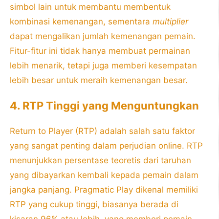
simbol lain untuk membantu membentuk
kombinasi kemenangan, sementara
multiplier
dapat mengalikan jumlah kemenangan pemain.
Fitur-fitur ini tidak hanya membuat permainan
lebih menarik, tetapi juga memberi kesempatan
lebih besar untuk meraih kemenangan besar.
4. RTP Tinggi yang Menguntungkan
Return to Player (RTP) adalah salah satu faktor
yang sangat penting dalam perjudian online. RTP
menunjukkan persentase teoretis dari taruhan
yang dibayarkan kembali kepada pemain dalam
jangka panjang. Pragmatic Play dikenal memiliki
RTP yang cukup tinggi, biasanya berada di