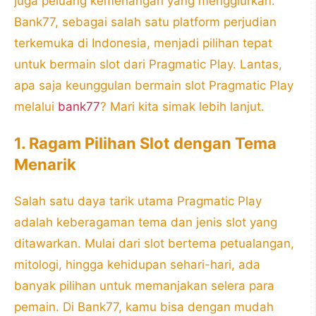
juga peluang kemenangan yang menggiurkan.
Bank77, sebagai salah satu platform perjudian
terkemuka di Indonesia, menjadi pilihan tepat
untuk bermain slot dari Pragmatic Play. Lantas,
apa saja keunggulan bermain slot Pragmatic Play
melalui
bank77
? Mari kita simak lebih lanjut.
1. Ragam Pilihan Slot dengan Tema
Menarik
Salah satu daya tarik utama Pragmatic Play
adalah keberagaman tema dan jenis slot yang
ditawarkan. Mulai dari slot bertema petualangan,
mitologi, hingga kehidupan sehari-hari, ada
banyak pilihan untuk memanjakan selera para
pemain. Di Bank77, kamu bisa dengan mudah