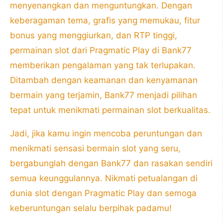
menyenangkan dan menguntungkan. Dengan
keberagaman tema, grafis yang memukau, fitur
bonus yang menggiurkan, dan RTP tinggi,
permainan slot dari Pragmatic Play di Bank77
memberikan pengalaman yang tak terlupakan.
Ditambah dengan keamanan dan kenyamanan
bermain yang terjamin, Bank77 menjadi pilihan
tepat untuk menikmati permainan slot berkualitas.
Jadi, jika kamu ingin mencoba peruntungan dan
menikmati sensasi bermain slot yang seru,
bergabunglah dengan Bank77 dan rasakan sendiri
semua keunggulannya. Nikmati petualangan di
dunia slot dengan Pragmatic Play dan semoga
keberuntungan selalu berpihak padamu!