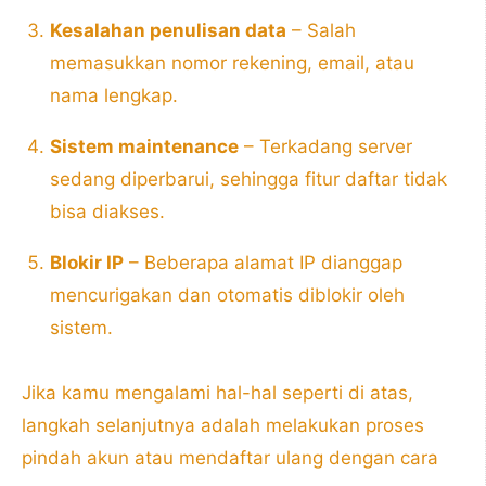
Kesalahan penulisan data
– Salah
memasukkan nomor rekening, email, atau
nama lengkap.
Sistem maintenance
– Terkadang server
sedang diperbarui, sehingga fitur daftar tidak
bisa diakses.
Blokir IP
– Beberapa alamat IP dianggap
mencurigakan dan otomatis diblokir oleh
sistem.
Jika kamu mengalami hal-hal seperti di atas,
langkah selanjutnya adalah melakukan proses
pindah akun atau mendaftar ulang dengan cara